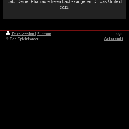
Laß´ Deiner Phantasie freien Lauf - wir geben Dir das Umfeld
dazu
Login
Druckversion
|
Sitemap
Webansicht
© Das Spielzimmer