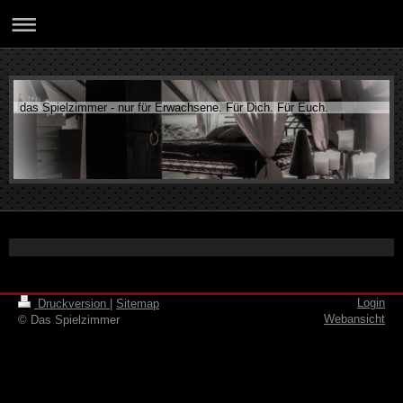
das Spielzimmer - nur für Erwachsene. Für Dich. Für Euch.
Login
Druckversion
|
Sitemap
Webansicht
© Das Spielzimmer